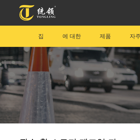
집
에 대한
제품
자주