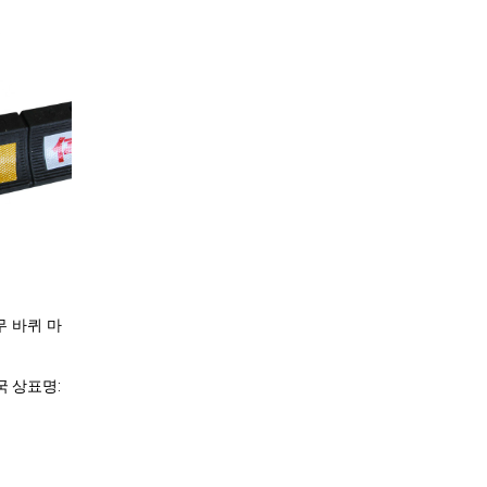
무 바퀴 마
국 상표명: