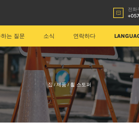
전화
+05
하는 질문
소식
연락하다
LANGUA
집
제품
휠 스토퍼
/
/