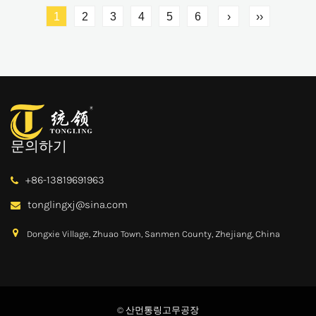
1
2
3
4
5
6
›
››
문의하기
+86-13819691963
tonglingxj@sina.com
Dongxie Village, Zhuao Town, Sanmen County, Zhejiang, China
© 산먼통링고무공장